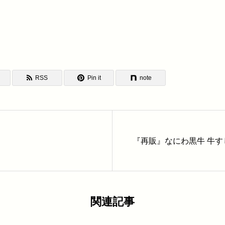
RSS
Pin it
note
『再販』なにわ黒牛 牛すじ
関連記事