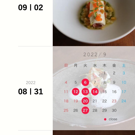
09
02
2022
08
31