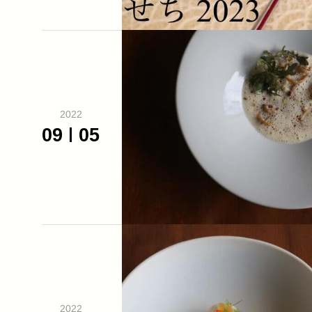
2022
09
05
2022