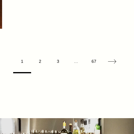
1
2
3
…
67