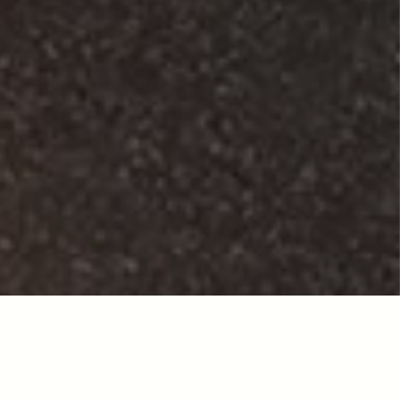
2026
05
18
【 6月の営業について】
2026
07
16
【 8月の営業について 】
2026
07
09
Luxurious lunch
電話予約はこちら
ネット予約はこちら
2026
06
29
【 7月の営業について 】
2026
06
10
2026
2026.6 and A × Ker @patisserie_ker 【 コラボイベント 】
07
09
2026
05
18