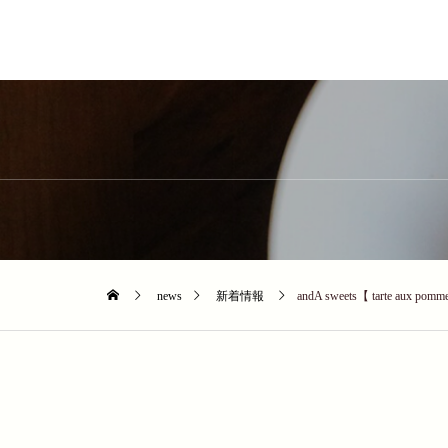
news
新着情報
andA sweets【 tarte aux pomm