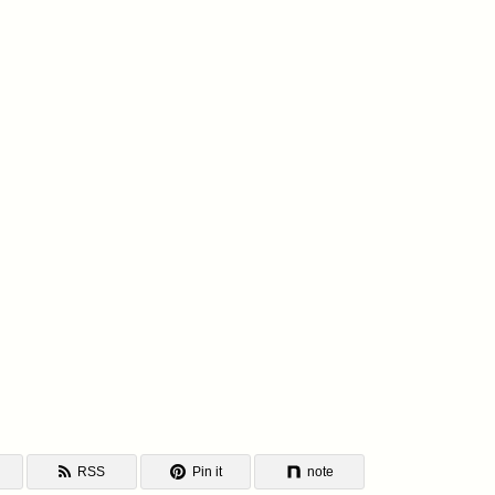
RSS
Pin it
note