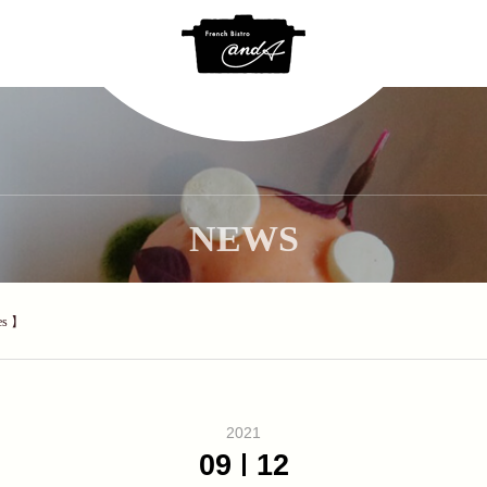
NEWS
es 】
2021
09
12