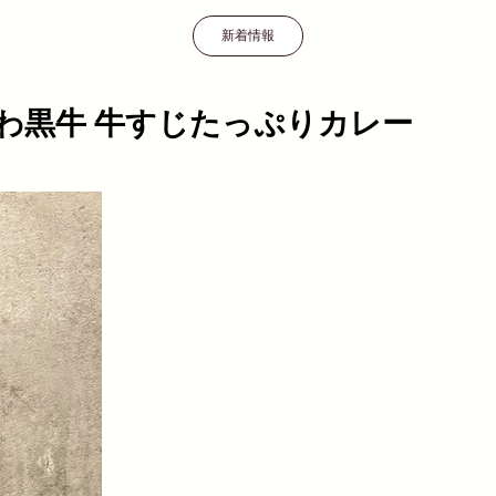
新着情報
nal なにわ黒牛 牛すじたっぷりカレー