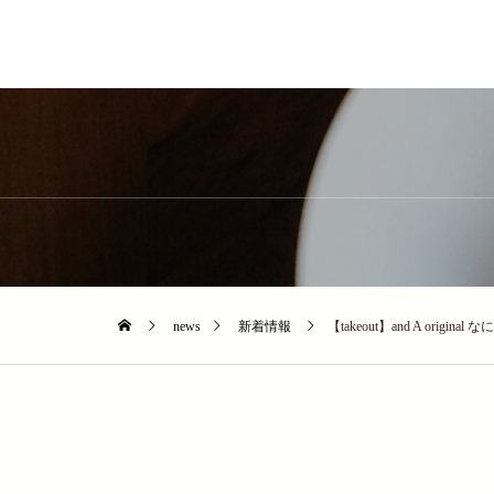
news
新着情報
【takeout】and A orig