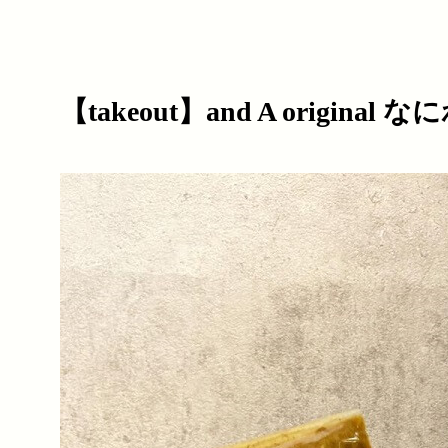
【takeout】and A origi