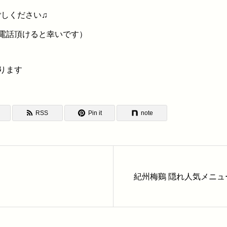
ごしください♫
電話頂けると幸いです）
RSS
Pin it
note
紀州梅鷄 隠れ人気メニュ